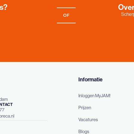
es?
Over
Scherp
OF
Informatie
Inloggen MyJAM!
rdam
NTACT
Prijzen
477
reca.nl
Vacatures
Blogs