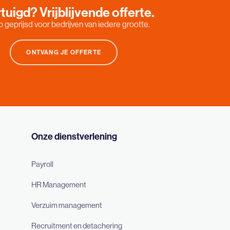
tuigd? Vrijblijvende offerte.
 geprijsd voor bedrijven van iedere grootte.
ONTVANG JE OFFERTE
Onze dienstverlening
Payroll
HR Management
Verzuim management
Recruitment en detachering