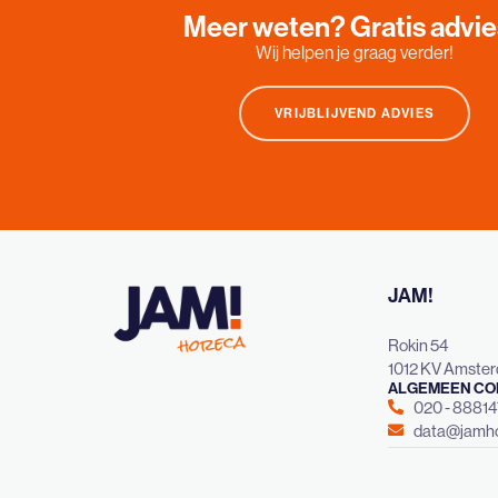
Meer weten? Gratis advi
Wij helpen je graag verder!
VRIJBLIJVEND ADVIES
JAM!
Rokin 54
1012 KV Amste
ALGEMEEN CO
020 - 8881
data@jamho