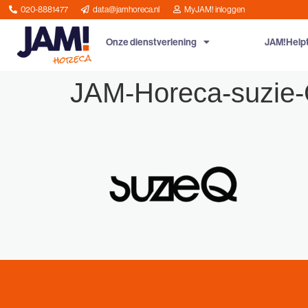
020-8881477
data@jamhoreca.nl
MyJAM! inloggen
Onze dienstverlening
JAM!Help
JAM-Horeca-suzie