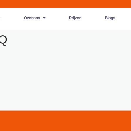
t
Over ons
Prijzen
Blogs
-Q