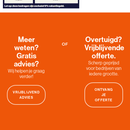
Meer
Overtuigd?
OF
weten?
Vrijblijvende
Gratis
offerte.
advies?
Scherp geprijsd
voor bedrijven van
Wij helpen je graag
iedere grootte.
verder!
ONTVANG
VRIJBLIJVEND
JE
ADVIES
OFFERTE