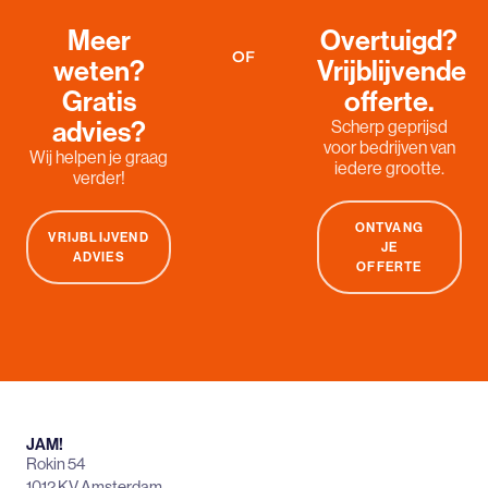
Meer
Overtuigd?
OF
weten?
Vrijblijvende
Gratis
offerte.
advies?
Scherp geprijsd
voor bedrijven van
Wij helpen je graag
iedere grootte.
verder!
ONTVANG
VRIJBLIJVEND
JE
ADVIES
OFFERTE
JAM!
Rokin 54
1012 KV Amsterdam