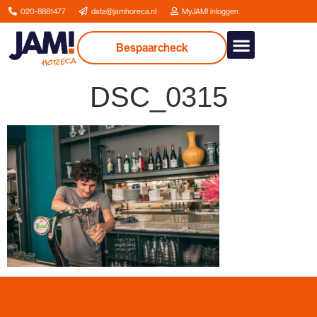
020-8881477
data@jamhoreca.nl
MyJAM! inloggen
Bespaarcheck
Onze dienstverlenin
DSC_0315