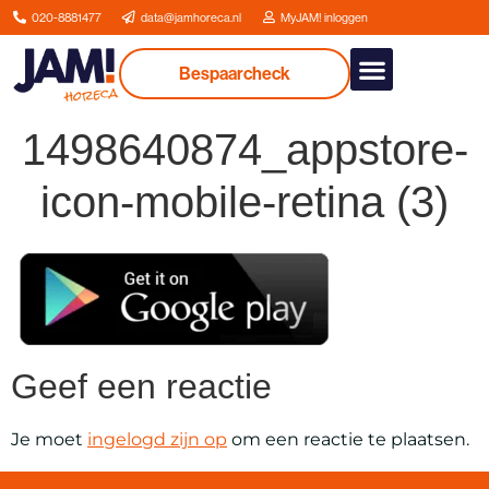
020-8881477
data@jamhoreca.nl
MyJAM! inloggen
Bespaarcheck
Onze dienstverlenin
1498640874_appstore-
icon-mobile-retina (3)
Geef een reactie
Je moet
ingelogd zijn op
om een reactie te plaatsen.