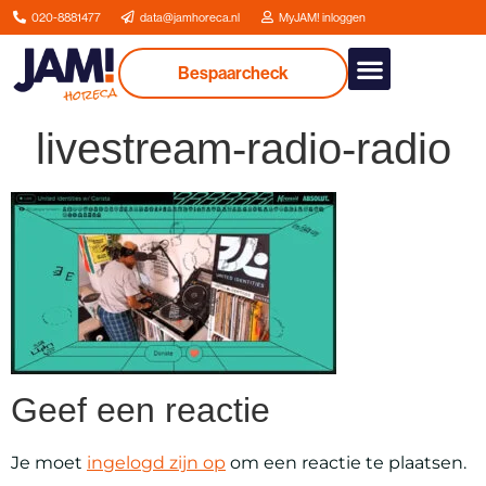
020-8881477
data@jamhoreca.nl
MyJAM! inloggen
Bespaarcheck
Onze dienstverlenin
livestream-radio-radio
Geef een reactie
Je moet
ingelogd zijn op
om een reactie te plaatsen.