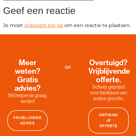
Geef een reactie
Je moet
ingelogd zijn op
om een reactie te plaatsen.
Meer
Overtuigd?
OF
weten?
Vrijblijvende
Gratis
offerte.
advies?
Scherp geprijsd
voor bedrijven van
Wij helpen je graag
iedere grootte.
verder!
ONTVANG
VRIJBLIJVEND
JE
ADVIES
OFFERTE