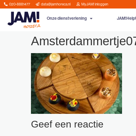
020-8881477
data@jamhoreca.nl
MyJAM! inloggen
Onze dienstverlening
JAM!Help
Amsterdammertje0
Geef een reactie