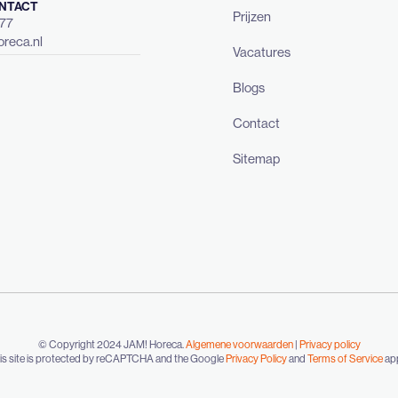
NTACT
Prijzen
477
reca.nl
Vacatures
Blogs
Contact
Sitemap
© Copyright 2024 JAM! Horeca.
Algemene voorwaarden
|
Privacy policy
is site is protected by reCAPTCHA and the Google
Privacy Policy
and
Terms of Service
app