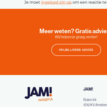
Je moet
ingelogd zijn op
om een reactie te 
Meer weten? Gratis advi
Wij helpen je graag verder!
VRIJBLIJVEND ADVIES
JAM!
Rokin 54
1012 KV Amste