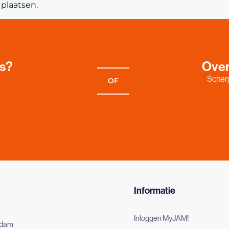
plaatsen.
es?
Over
Scherp
OF
Informatie
Inloggen MyJAM!
rdam