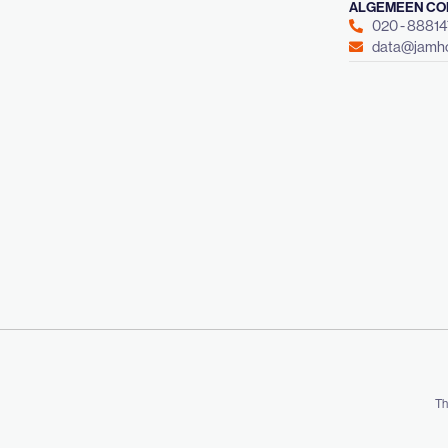
ALGEMEEN CO
020 - 8881
data@jamho
Th