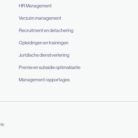
HR Management
Verzuim management
Recruitment en detachering
Opleidingen en trainingen
Juridische dienstverlening
Premie en subsidie optimalisatie
Management rapportages
ly.