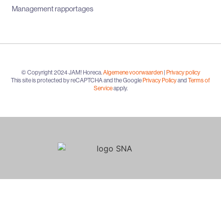
Management rapportages
© Copyright 2024 JAM! Horeca.
Algemene voorwaarden
|
Privacy policy
This site is protected by reCAPTCHA and the Google
Privacy Policy
and
Terms of
Service
apply.