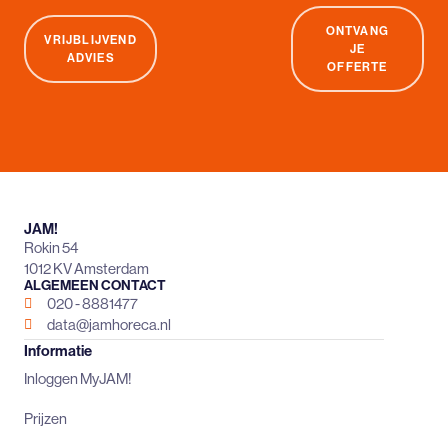
ONTVANG
VRIJBLIJVEND
JE
ADVIES
OFFERTE
JAM!
Rokin 54
1012 KV Amsterdam
ALGEMEEN CONTACT
020 - 8881477
data@jamhoreca.nl
Informatie
Inloggen MyJAM!
Prijzen