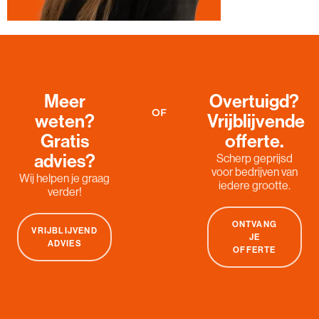
Meer
Overtuigd?
OF
weten?
Vrijblijvende
Gratis
offerte.
advies?
Scherp geprijsd
voor bedrijven van
Wij helpen je graag
iedere grootte.
verder!
ONTVANG
VRIJBLIJVEND
JE
ADVIES
OFFERTE