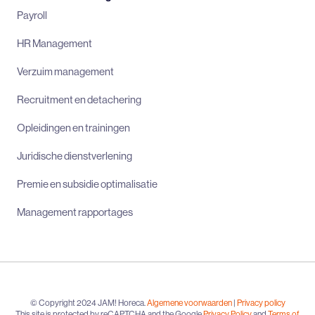
Payroll
HR Management
Verzuim management
Recruitment en detachering
Opleidingen en trainingen
Juridische dienstverlening
Premie en subsidie optimalisatie
Management rapportages
© Copyright 2024 JAM! Horeca.
Algemene voorwaarden
|
Privacy policy
This site is protected by reCAPTCHA and the Google
Privacy Policy
and
Terms of