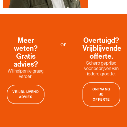
Meer
Overtuigd?
OF
weten?
Vrijblijvende
Gratis
offerte.
advies?
Scherp geprijsd
voor bedrijven van
Wij helpen je graag
iedere grootte.
verder!
ONTVANG
VRIJBLIJVEND
JE
ADVIES
OFFERTE