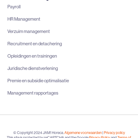
Payroll
HR Management
Verzuim management
Recruitment en detachering
Opleidingen en trainingen
Juridische dienstverlening
Premie en subsidie optimalisatie
Management rapportages
© Copyright 2024 JAM! Horeca.
Algemene voorwaarden
|
Privacy policy
This site is protected by reCAPTCHA and the Google
Privacy Policy
and
Terms of