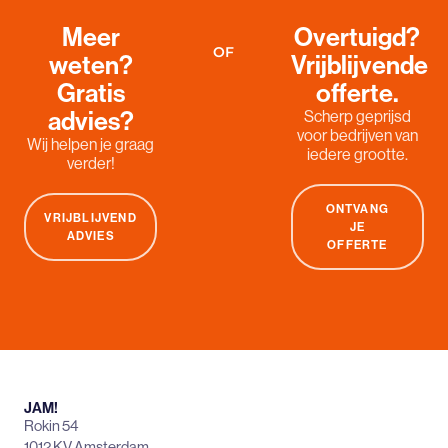
Meer
Overtuigd?
OF
weten?
Vrijblijvende
Gratis
offerte.
advies?
Scherp geprijsd
voor bedrijven van
Wij helpen je graag
iedere grootte.
verder!
ONTVANG
VRIJBLIJVEND
JE
ADVIES
OFFERTE
JAM!
Rokin 54
1012 KV Amsterdam