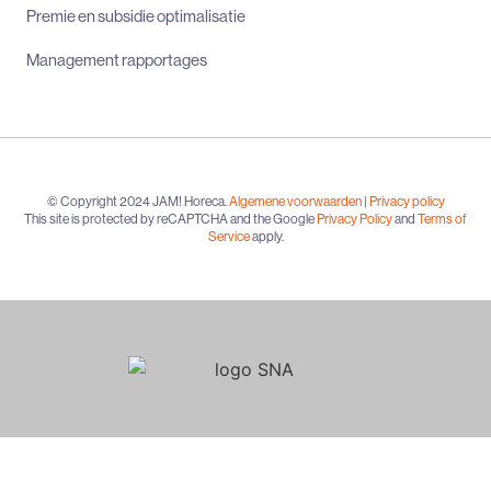
Premie en subsidie optimalisatie
Management rapportages
© Copyright 2024 JAM! Horeca.
Algemene voorwaarden
|
Privacy policy
This site is protected by reCAPTCHA and the Google
Privacy Policy
and
Terms of
Service
apply.