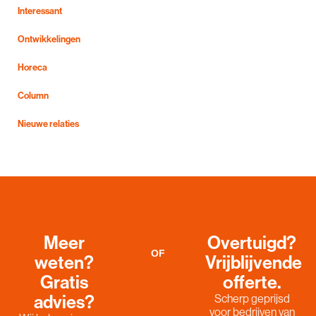
Interessant
Ontwikkelingen
Horeca
Column
Nieuwe relaties
Meer
Overtuigd?
OF
weten?
Vrijblijvende
Gratis
offerte.
advies?
Scherp geprijsd
voor bedrijven van