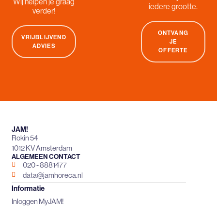
Wij helpen je graag
iedere grootte.
verder!
ONTVANG
VRIJBLIJVEND
JE
ADVIES
OFFERTE
JAM!
Rokin 54
1012 KV Amsterdam
ALGEMEEN CONTACT
020 - 8881477
data@jamhoreca.nl
Informatie
Inloggen MyJAM!