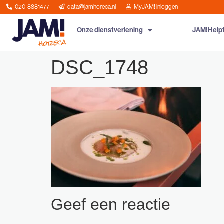
020-8881477
data@jamhoreca.nl
MyJAM! inloggen
Onze dienstverlening
JAM!Help
DSC_1748
Geef een reactie