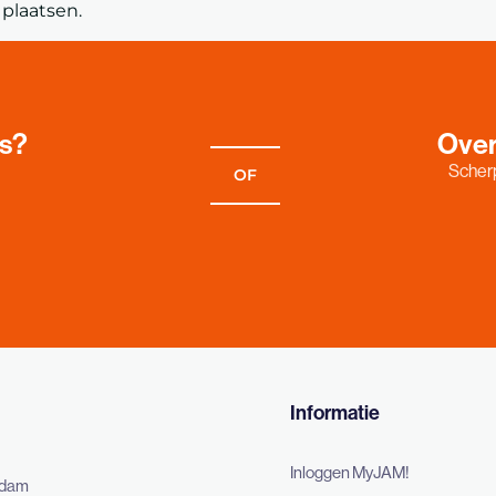
plaatsen.
es?
Over
Scherp
OF
Informatie
Inloggen MyJAM!
rdam