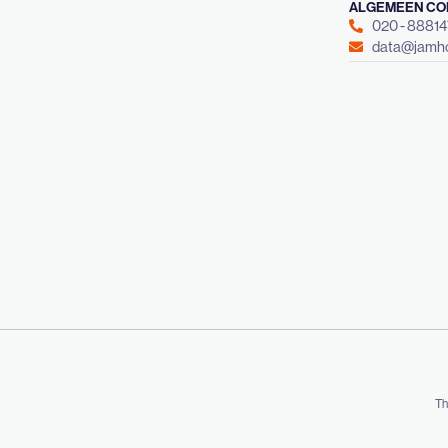
ALGEMEEN CO
020 - 8881
data@jamho
Th