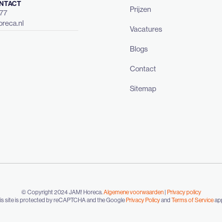
NTACT
Prijzen
477
reca.nl
Vacatures
Blogs
Contact
Sitemap
© Copyright 2024 JAM! Horeca.
Algemene voorwaarden
|
Privacy policy
is site is protected by reCAPTCHA and the Google
Privacy Policy
and
Terms of Service
app