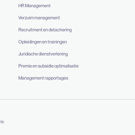
HR Management
Verzuim management
Recruitment en detachering
Opleidingen en trainingen
Juridische dienstverlening
Premie en subsidie optimalisatie
Management rapportages
ly.