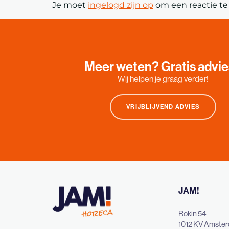
Je moet
ingelogd zijn op
om een reactie te 
Meer weten? Gratis advi
Wij helpen je graag verder!
VRIJBLIJVEND ADVIES
JAM!
Rokin 54
1012 KV Amste