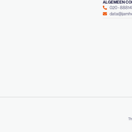
ALGEMEEN CO
020 - 8881
data@jamho
Th