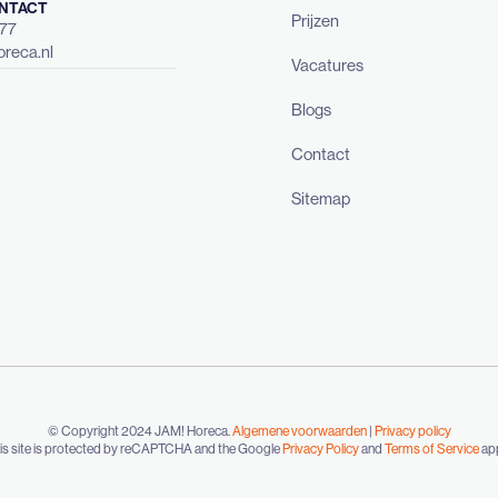
NTACT
Prijzen
477
reca.nl
Vacatures
Blogs
Contact
Sitemap
© Copyright 2024 JAM! Horeca.
Algemene voorwaarden
|
Privacy policy
is site is protected by reCAPTCHA and the Google
Privacy Policy
and
Terms of Service
app