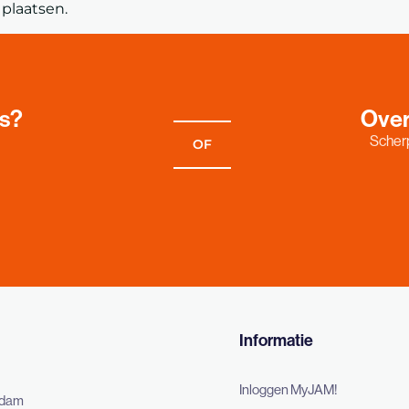
plaatsen.
es?
Over
Scherp
OF
Informatie
Inloggen MyJAM!
rdam