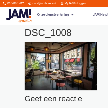
020-8881477
data@jamhoreca.nl
MyJAM! inloggen
Onze dienstverlening
JAM!Help
DSC_1008
Geef een reactie