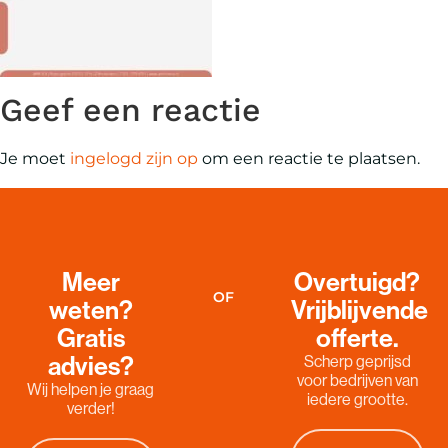
Geef een reactie
Je moet
ingelogd zijn op
om een reactie te plaatsen.
Meer
Overtuigd?
OF
weten?
Vrijblijvende
Gratis
offerte.
advies?
Scherp geprijsd
voor bedrijven van
Wij helpen je graag
iedere grootte.
verder!