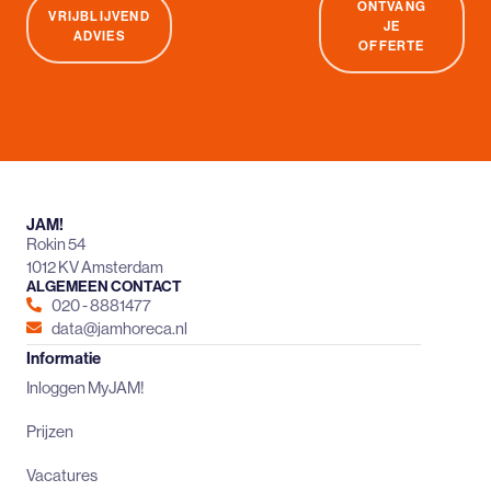
ONTVANG
VRIJBLIJVEND
JE
ADVIES
OFFERTE
JAM!
Rokin 54
1012 KV Amsterdam
ALGEMEEN CONTACT
020 - 8881477
data@jamhoreca.nl
Informatie
Inloggen MyJAM!
Prijzen
Vacatures