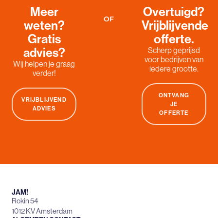
Meer
Overtuigd?
OF
weten?
Vrijblijvende
Gratis
offerte.
advies?
Scherp geprijsd
voor bedrijven van
Wij helpen je graag
iedere grootte.
verder!
ONTVANG
VRIJBLIJVEND
JE
ADVIES
OFFERTE
JAM!
Rokin 54
1012 KV Amsterdam