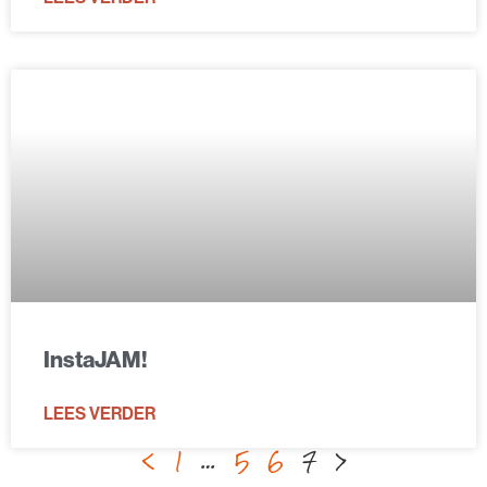
InstaJAM!
LEES VERDER
<
1
…
5
6
7
>