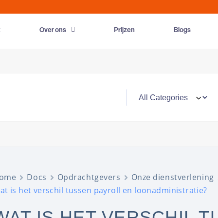
t
Over ons
Prijzen
Blogs
ome
Docs
Opdrachtgevers
Onze dienstverlening
at is het verschil tussen payroll en loonadministratie?
WAT IS HET VERSCHIL 