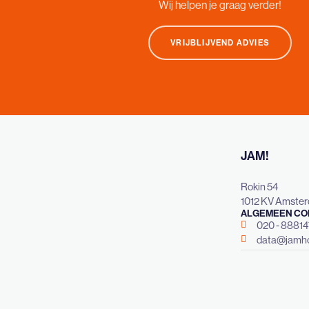
Wij helpen je graag verder!
VRIJBLIJVEND ADVIES
JAM!
Rokin 54
1012 KV Amste
ALGEMEEN CO
020 - 8881
data@jamho