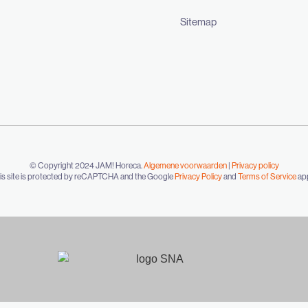
Sitemap
© Copyright 2024 JAM! Horeca.
Algemene voorwaarden
|
Privacy policy
is site is protected by reCAPTCHA and the Google
Privacy Policy
and
Terms of Service
app