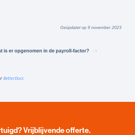
Geüpdatet op 9 november 2023
t is er opgenomen in de payroll-factor?
or
BetterDocs
tuigd? Vrijblijvende offerte.