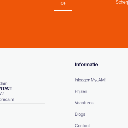
Scherp
OF
Informatie
Inloggen MyJAM!
rdam
NTACT
Prijzen
477
reca.nl
Vacatures
Blogs
Contact