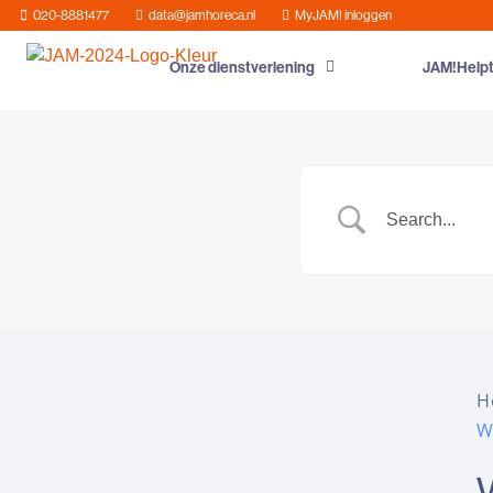
020-8881477
data@jamhoreca.nl
MyJAM! inloggen
Onze dienstverlening
JAM!Help
H
W