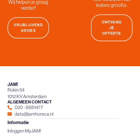
Wij helpen je graag
iedere grootte.
verder!
ONTVANG
VRIJBLIJVEND
JE
ADVIES
OFFERTE
JAM!
Rokin 54
1012 KV Amsterdam
ALGEMEEN CONTACT
020 - 8881477
data@jamhoreca.nl
Informatie
Inloggen MyJAM!