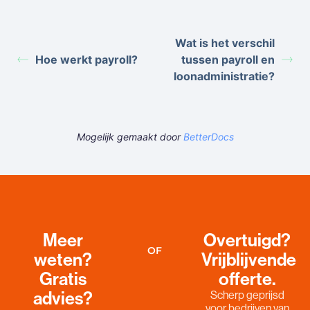
Wat is het verschil
Hoe werkt payroll?
tussen payroll en
loonadministratie?
Mogelijk gemaakt door
BetterDocs
Meer
Overtuigd?
OF
weten?
Vrijblijvende
Gratis
offerte.
advies?
Scherp geprijsd
voor bedrijven van