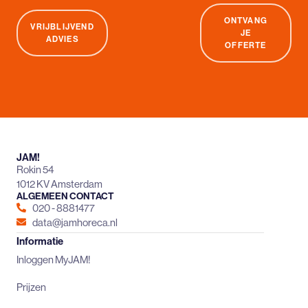
ONTVANG
VRIJBLIJVEND
JE
ADVIES
OFFERTE
JAM!
Rokin 54
1012 KV Amsterdam
ALGEMEEN CONTACT
020 - 8881477
data@jamhoreca.nl
Informatie
Inloggen MyJAM!
Prijzen