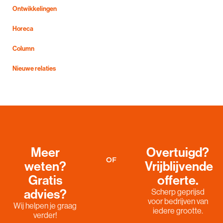
Ontwikkelingen
Horeca
Column
Nieuwe relaties
Meer
Overtuigd?
OF
weten?
Vrijblijvende
Gratis
offerte.
advies?
Scherp geprijsd
voor bedrijven van
Wij helpen je graag
iedere grootte.
verder!