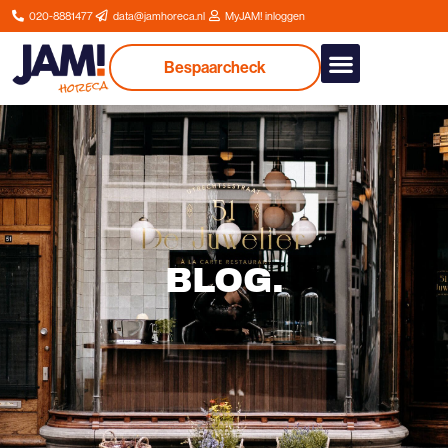
020-8881477
data@jamhoreca.nl
MyJAM! inloggen
Bespaarcheck
Onze dienstverlenin
BLOG
.