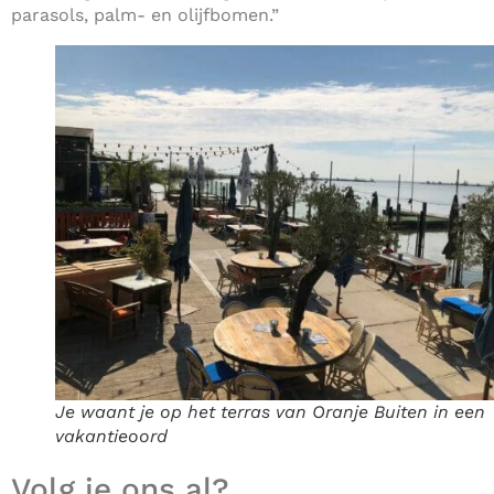
parasols, palm- en olijfbomen.”
Je waant je op het terras van Oranje Buiten in een
vakantieoord
Volg je ons al?