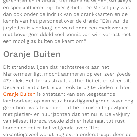
gerechten en in drank. Met name de wijnen, whiskey’s
en speciaalbieren zijn hier geliefd. De Misset jury was
dan ook onder de indruk van de drankkaarten en de
kennis van het personeel over de drank: “Eén van de
juryleden is vinoloog, en werd door een medewerker
met bovengemiddeld veel kennis van wijn verrast met
een mooi glas buiten de kaart om.”
Oranje Buiten
Dit strandpaviljoen dat rechtstreeks aan het
Markermeer ligt, mocht aanmeren op een zeer goede
47e plek. Het terras straalt authenticiteit en sfeer uit.
Deze authenticiteit is dan ook terug te vinden in hoe
Oranje Buiten
is ontstaan: van een leegstaande
kantoorkeet op een stuk braakliggend grond waar nog
geen boot was te vinden, tot het bruisende paviljoen
met plezier- en huurjachten dat het nu is. De vakjury
van Misset Horeca voelde zich er helemaal tot rust
komen en zei er het volgende over: “Het
vakantiegevoel wordt nog extra onderstreept door de