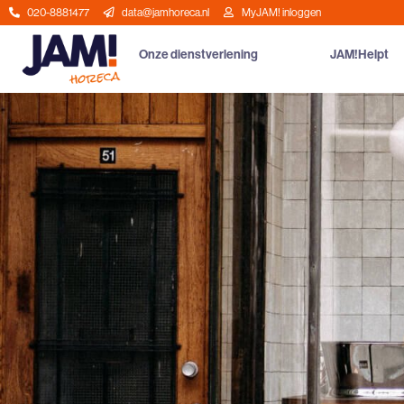
020-8881477
data@jamhoreca.nl
MyJAM! inloggen
Onze dienstverlening
JAM!Helpt