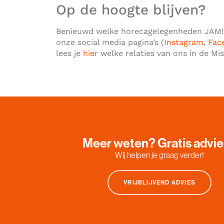
Op de hoogte blijven?
Benieuwd welke horecagelegenheden JAM!
onze social media pagina’s (
Instagram
,
Fac
lees je
hier
welke relaties van ons in de Mi
Meer weten? Gratis advi
Wij helpen je graag verder!
VRIJBLIJVEND ADVIES