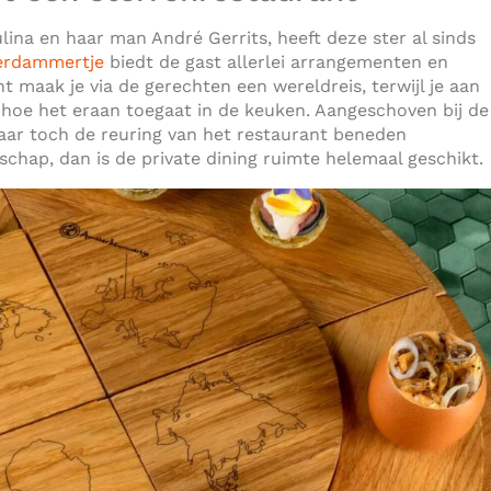
ina en haar man André Gerrits, heeft deze ster al sinds
erdammertje
biedt de gast allerlei arrangementen en
t maak je via de gerechten een wereldreis, terwijl je aan
hoe het eraan toegaat in de keuken. Aangeschoven bij de
n maar toch de reuring van het restaurant beneden
schap, dan is de private dining ruimte helemaal geschikt.