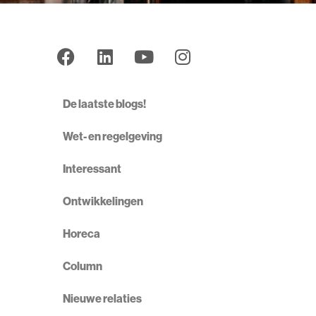
De laatste blogs!
Wet- en regelgeving
Interessant
Ontwikkelingen
Horeca
Column
Nieuwe relaties