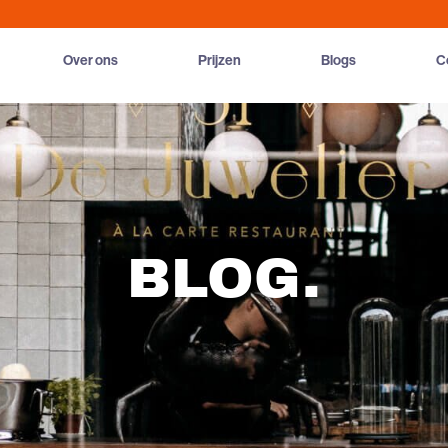
Over ons
Prijzen
Blogs
C
BLOG
.