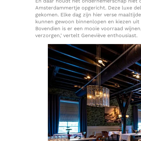
En daar houdt het ondernemerschap niet op
Amsterdammertje opgericht. Deze luxe deli
gekomen. Elke dag zijn hier verse maaltijd
kunnen gewoon binnenlopen en kiezen uit d
Bovendien is er een mooie voorraad wijnen,
verzorgen,’ vertelt Geneviève enthousiast.