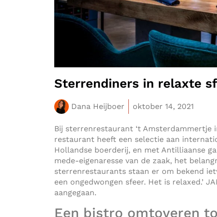
Sterrendiners in relaxte s
Dana Heijboer
oktober 14, 2021
Bij sterrenrestaurant ‘t Amsterdammertje in
restaurant heeft een selectie aan interna
Hollandse boerderij, en met Antilliaanse gas
mede-eigenaresse van de zaak, het belangr
sterrenrestaurants staan er om bekend ietwa
een ongedwongen sfeer. Het is relaxed.’ JAM
aangegaan.
Een bistro omtoveren to