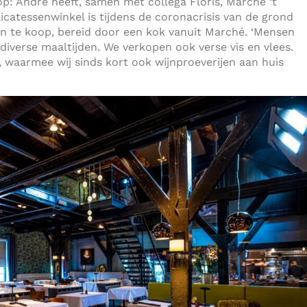
: André heeft, samen met collega Floris, Marché ‘t
catessenwinkel is tijdens de coronacrisis van de grond
en te koop, bereid door een kok vanuit Marché. ‘Mensen
iverse maaltijden. We verkopen ook verse vis en vlees.
 waarmee wij sinds kort ook wijnproeverijen aan huis