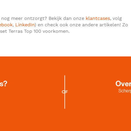
 nog meer ontzorgt? Bekijk dan onze
klantcases
, volg
ebook
,
LinkedIn
) en check ook onze andere artikelen! Zo
sset Terras Top 100 voorkomen.
es?
Over
Scherp
OF