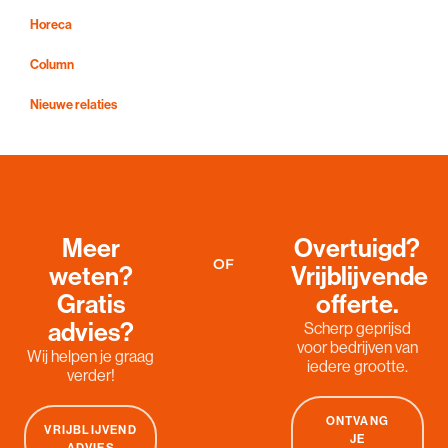
Horeca
Column
Nieuwe relaties
Meer
Overtuigd?
OF
weten?
Vrijblijvende
Gratis
offerte.
advies?
Scherp geprijsd
voor bedrijven van
Wij helpen je graag
iedere grootte.
verder!
ONTVANG
VRIJBLIJVEND
JE