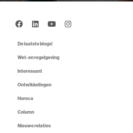
De laatste blogs!
Wet- en regelgeving
Interessant
Ontwikkelingen
Horeca
Column
Nieuwe relaties