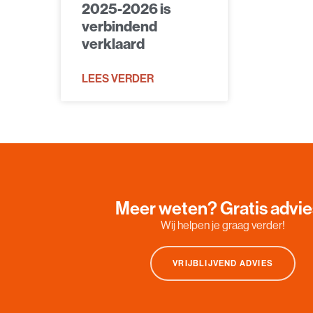
2025-2026 is
verbindend
verklaard
LEES VERDER
Meer weten? Gratis advi
Wij helpen je graag verder!
VRIJBLIJVEND ADVIES