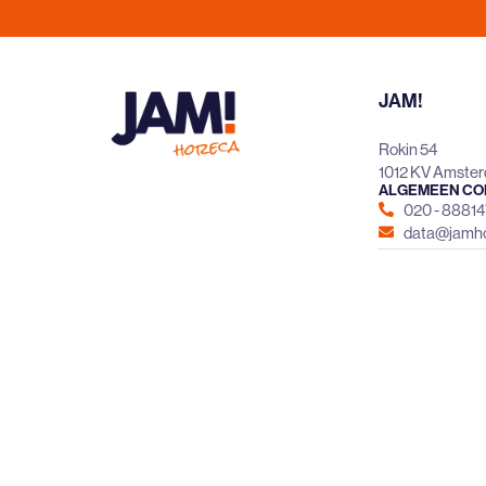
JAM!
Rokin 54
1012 KV Amste
ALGEMEEN CO
020 - 8881
data@jamho