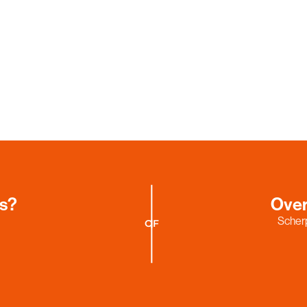
es?
Over
Scherp
OF