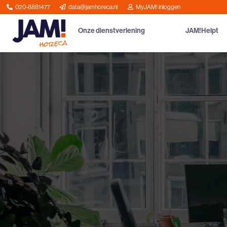
020-8881477
data@jamhoreca.nl
MyJAM! inloggen
Onze dienstverlening
JAM!Helpt