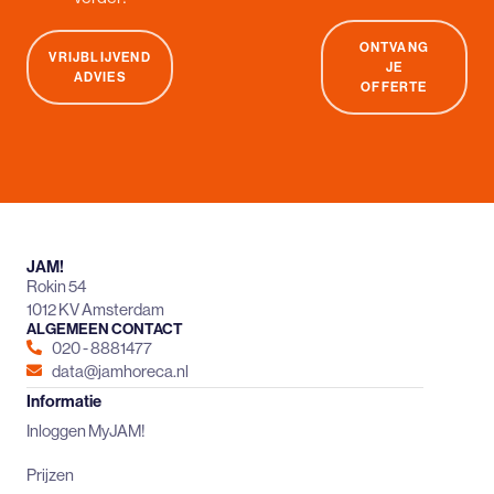
ONTVANG
VRIJBLIJVEND
JE
ADVIES
OFFERTE
JAM!
Rokin 54
1012 KV Amsterdam
ALGEMEEN CONTACT
020 - 8881477
data@jamhoreca.nl
Informatie
Inloggen MyJAM!
Prijzen