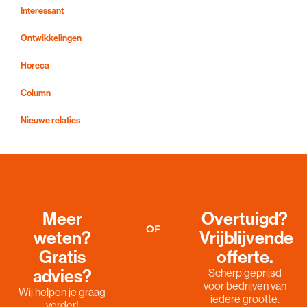
Interessant
Ontwikkelingen
Horeca
Column
Nieuwe relaties
Meer
Overtuigd?
OF
weten?
Vrijblijvende
Gratis
offerte.
advies?
Scherp geprijsd
voor bedrijven van
Wij helpen je graag
iedere grootte.
verder!