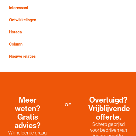
Interessant
Ontwikkelingen
Horeca
Column
Nieuwe relaties
Meer
Overtuigd?
OF
weten?
Vrijblijvende
Gratis
offerte.
advies?
Scherp geprijsd
voor bedrijven van
Wij helpen je graag
iedere grootte.