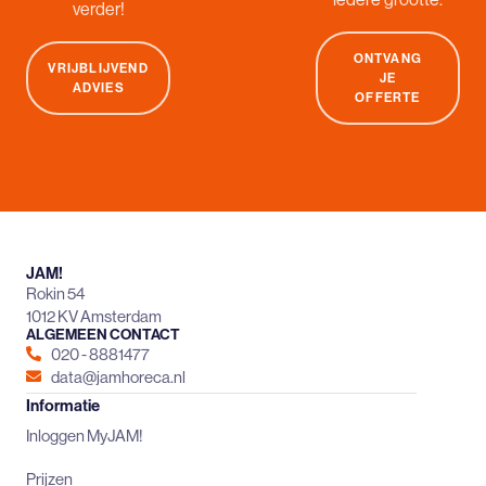
verder!
ONTVANG
VRIJBLIJVEND
JE
ADVIES
OFFERTE
JAM!
Rokin 54
1012 KV Amsterdam
ALGEMEEN CONTACT
020 - 8881477
data@jamhoreca.nl
Informatie
Inloggen MyJAM!
Prijzen