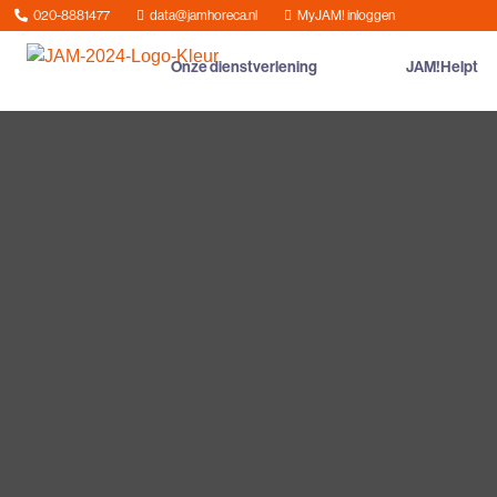
020-8881477
data@jamhoreca.nl
MyJAM! inloggen
Onze dienstverlening
JAM!Helpt