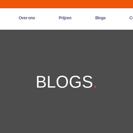
Over ons
Prijzen
Blogs
C
BLOGS
.