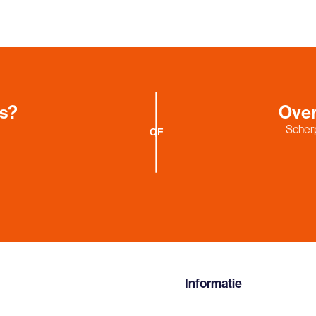
es?
Over
Scherp
OF
Informatie