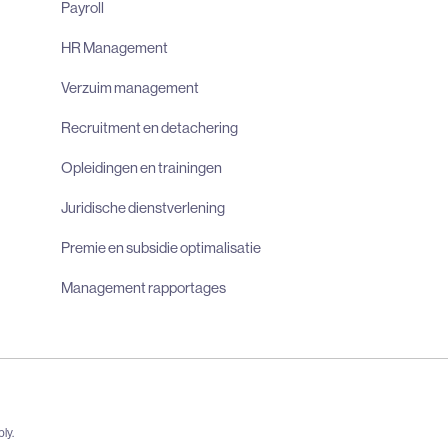
Payroll
HR Management
Verzuim management
Recruitment en detachering
Opleidingen en trainingen
Juridische dienstverlening
Premie en subsidie optimalisatie
Management rapportages
ly.