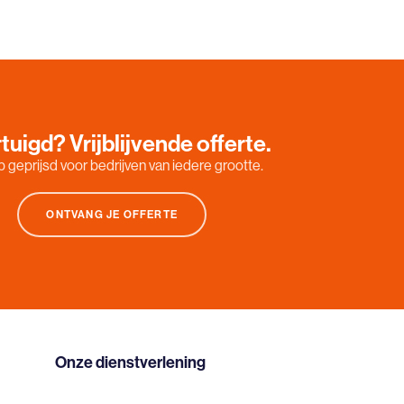
tuigd? Vrijblijvende offerte.
 geprijsd voor bedrijven van iedere grootte.
ONTVANG JE OFFERTE
Onze dienstverlening