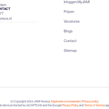
Inloggen MyJAM!
rdam
NTACT
Prijzen
477
reca.nl
Vacatures
Blogs
Contact
Sitemap
© Copyright 2024 JAM! Horeca.
Algemene voorwaarden
|
Privacy policy
is site is protected by reCAPTCHA and the Google
Privacy Policy
and
Terms of Service
app