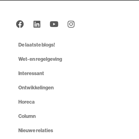
De laatste blogs!
Wet- en regelgeving
Interessant
Ontwikkelingen
Horeca
Column
Nieuwe relaties