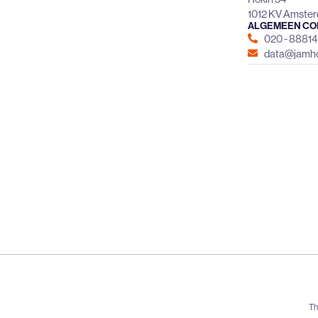
1012 KV Amste
ALGEMEEN CO
020 - 8881
data@jamho
Th