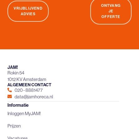
ONTVANG
VRIJBLIJVEND
JE
ADVIES
OFFERTE
JAM!
Rokin 54
1012 KV Amsterdam
ALGEMEEN CONTACT
020 - 8881477
data@jamhoreca.nl
Informatie
Inloggen MyJAM!
Prijzen
Vacatures