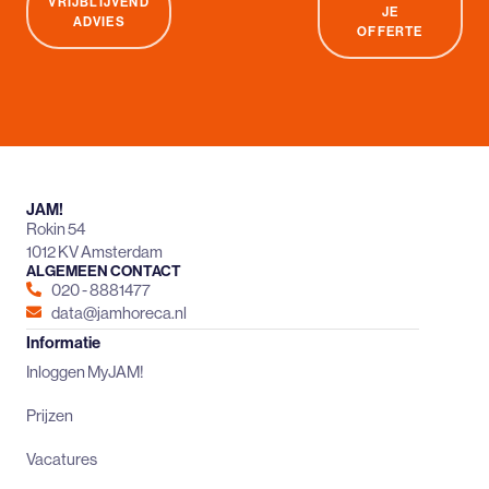
VRIJBLIJVEND
JE
ADVIES
OFFERTE
JAM!
Rokin 54
1012 KV Amsterdam
ALGEMEEN CONTACT
020 - 8881477
data@jamhoreca.nl
Informatie
Inloggen MyJAM!
Prijzen
Vacatures