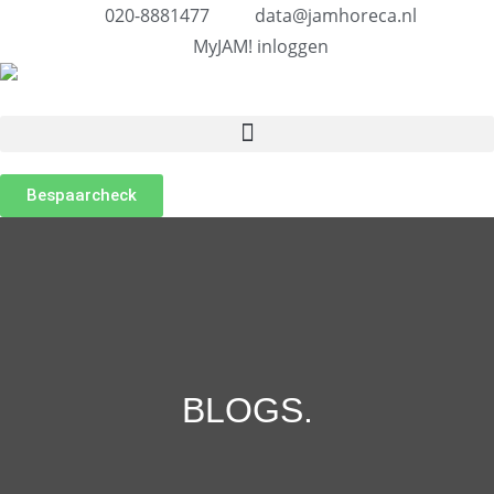
020-8881477
data@jamhoreca.nl
MyJAM! inloggen
Bespaarcheck
BLOGS
.