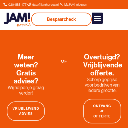
020-8881477
data@jamhoreca.nl
MyJAM! inloggen
Bespaarcheck
Onze dienstverlenin
Meer
Overtuigd?
OF
weten?
Vrijblijvende
Gratis
offerte.
advies?
Scherp geprijsd
voor bedrijven van
Wij helpen je graag
iedere grootte.
verder!
ONTVANG
VRIJBLIJVEND
JE
ADVIES
OFFERTE