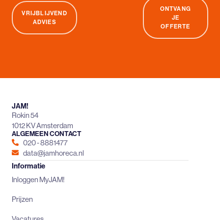
ONTVANG
VRIJBLIJVEND
JE
ADVIES
OFFERTE
JAM!
Rokin 54
1012 KV Amsterdam
ALGEMEEN CONTACT
020 - 8881477
data@jamhoreca.nl
Informatie
Inloggen MyJAM!
Prijzen
Vacatures