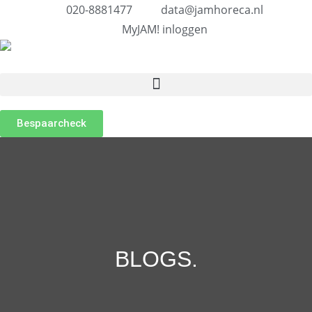
020-8881477
data@jamhoreca.nl
MyJAM! inloggen
Bespaarcheck
BLOGS
.