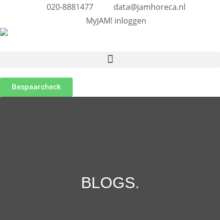
020-8881477
data@jamhoreca.nl
MyJAM! inloggen
Bespaarcheck
BLOGS
.