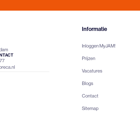
Informatie
Inloggen MyJAM!
rdam
NTACT
Prijzen
477
reca.nl
Vacatures
Blogs
Contact
Sitemap