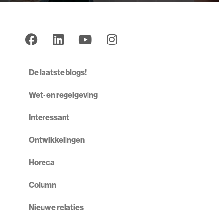
De laatste blogs!
Wet- en regelgeving
Interessant
Ontwikkelingen
Horeca
Column
Nieuwe relaties