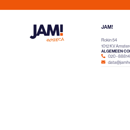
JAM!
Rokin 54
1012 KV Amste
ALGEMEEN CO
020 - 8881
data@jamho