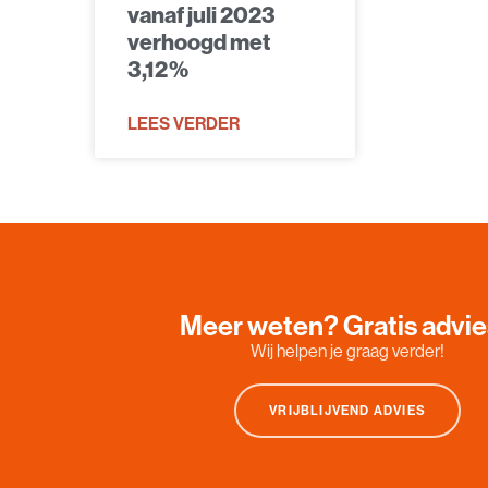
vanaf juli 2023
verhoogd met
3,12%
LEES VERDER
Meer weten? Gratis advi
Wij helpen je graag verder!
VRIJBLIJVEND ADVIES