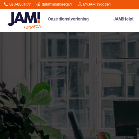
020-8881477
data@jamhoreca.nl
MyJAM! inloggen
Onze dienstverlening
JAM!Helpt