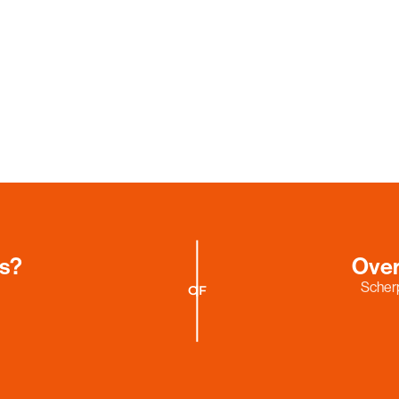
es?
Over
Scherp
OF