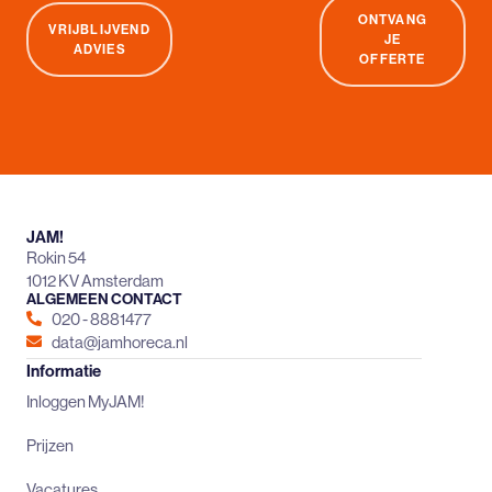
ONTVANG
VRIJBLIJVEND
JE
ADVIES
OFFERTE
JAM!
Rokin 54
1012 KV Amsterdam
ALGEMEEN CONTACT
020 - 8881477
data@jamhoreca.nl
Informatie
Inloggen MyJAM!
Prijzen
Vacatures