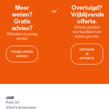
Meer
Overtuigd?
OF
weten?
Vrijblijvende
Gratis
offerte.
advies?
Scherp geprijsd
voor bedrijven van
Wij helpen je graag
iedere grootte.
verder!
ONTVANG
VRIJBLIJVEND
JE
ADVIES
OFFERTE
JAM!
Rokin 54
1012 KV Amsterdam