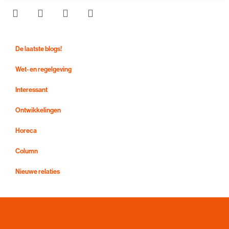
De laatste blogs!
Wet- en regelgeving
Interessant
Ontwikkelingen
Horeca
Column
Nieuwe relaties