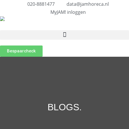
020-8881477
data@jamhoreca.nl
MyJAM! inloggen
Bespaarcheck
BLOGS
.