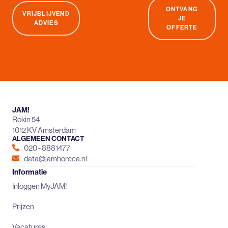
ONTVANG
VRIJBLIJVEND
JE
ADVIES
OFFERTE
JAM!
Rokin 54
1012 KV Amsterdam
ALGEMEEN CONTACT
020 - 8881477
data@jamhoreca.nl
Informatie
Inloggen MyJAM!
Prijzen
Vacatures