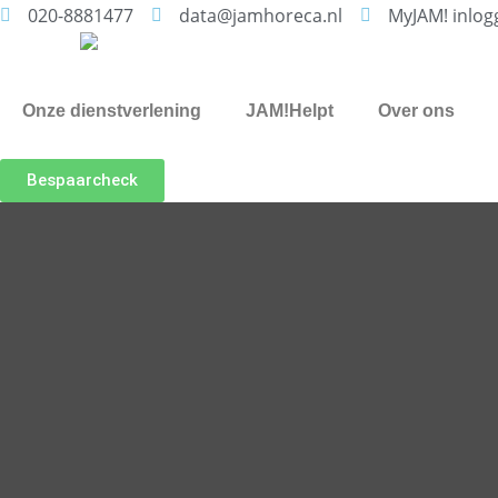
020-8881477
data@jamhoreca.nl
MyJAM! inlog
Onze dienstverlening
JAM!Helpt
Over ons
Bespaarcheck