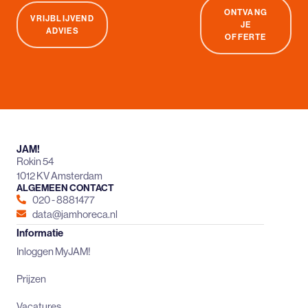
ONTVANG
VRIJBLIJVEND
JE
ADVIES
OFFERTE
JAM!
Rokin 54
1012 KV Amsterdam
ALGEMEEN CONTACT
020 - 8881477
data@jamhoreca.nl
Informatie
Inloggen MyJAM!
Prijzen
Vacatures