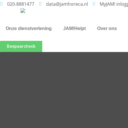
020-8881477
data@jamhoreca.nl
MyJAM! inlog
Onze dienstverlening
JAM!Helpt
Over ons
Bespaarcheck