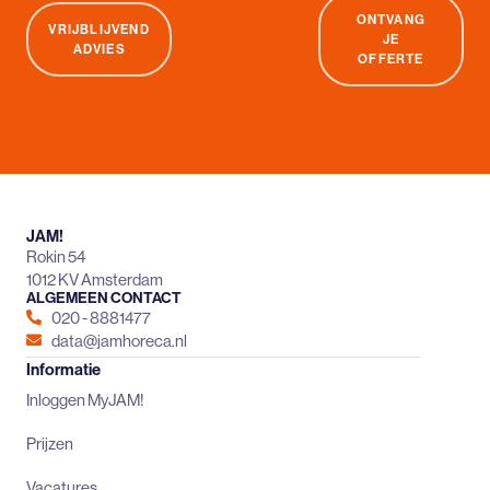
ONTVANG
VRIJBLIJVEND
JE
ADVIES
OFFERTE
JAM!
Rokin 54
1012 KV Amsterdam
ALGEMEEN CONTACT
020 - 8881477
data@jamhoreca.nl
Informatie
Inloggen MyJAM!
Prijzen
Vacatures