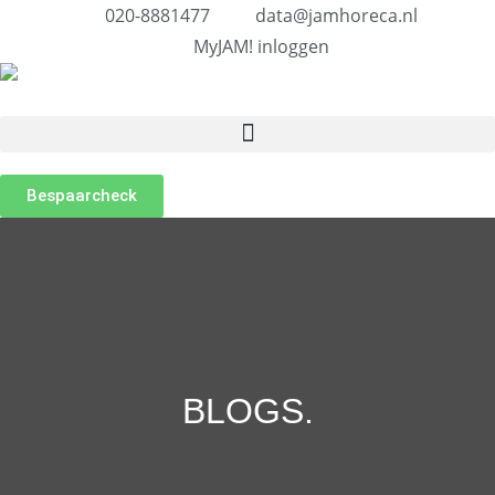
020-8881477
data@jamhoreca.nl
MyJAM! inloggen
Bespaarcheck
BLOGS
.