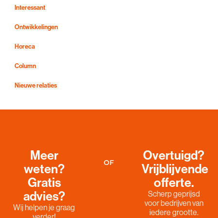
Interessant
Ontwikkelingen
Horeca
Column
Nieuwe relaties
Meer
Overtuigd?
OF
weten?
Vrijblijvende
Gratis
offerte.
advies?
Scherp geprijsd
voor bedrijven van
Wij helpen je graag
iedere grootte.
verder!