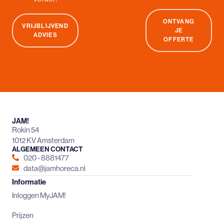
ONTVANG
VRIJBLIJVEND
JE
ADVIES
OFFERTE
JAM!
Rokin 54
1012 KV Amsterdam
ALGEMEEN CONTACT
020 - 8881477
data@jamhoreca.nl
Informatie
Inloggen MyJAM!
Prijzen