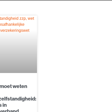
 moet weten
zelfstandigheid:
s in
tverband