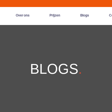
Over ons
Prijzen
Blogs
C
BLOGS
.