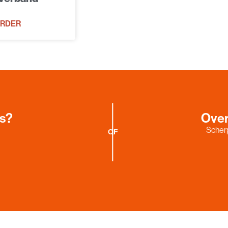
ERDER
es?
Over
Scherp
OF