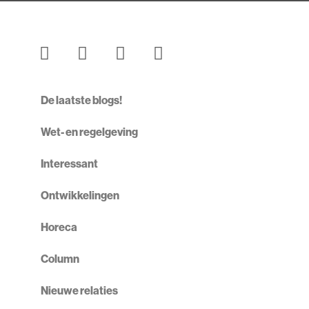
De laatste blogs!
Wet- en regelgeving
Interessant
Ontwikkelingen
Horeca
Column
Nieuwe relaties