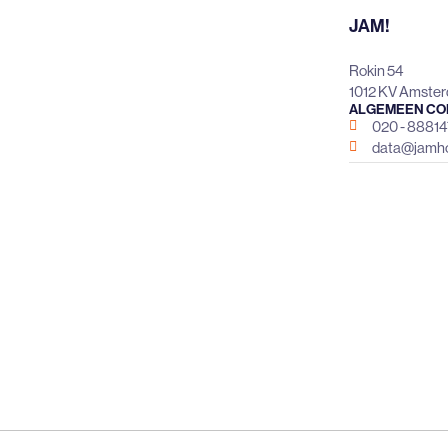
JAM!
Rokin 54
1012 KV Amste
ALGEMEEN CO
020 - 8881
data@jamho