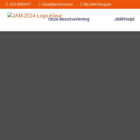
020-8881477
data@jamhoreca.nl
MyJAM! inloggen
Onze dienstverlening
JAM!Helpt