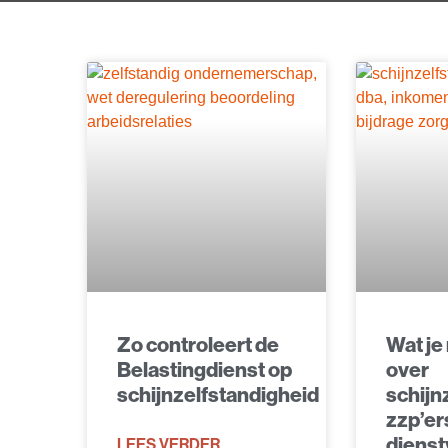
Zo controleert de
Wat je
Belastingdienst op
over
schijnzelfstandigheid
schijn
zzp’er
diens
LEES VERDER