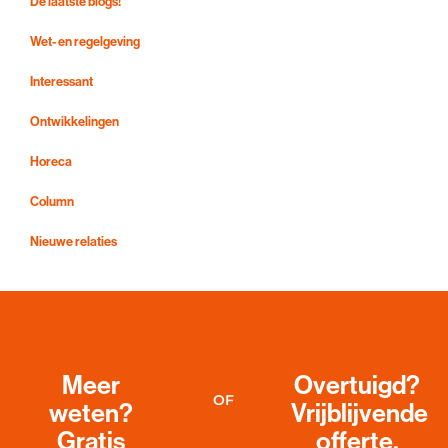
De laatste blogs!
Wet- en regelgeving
Interessant
Ontwikkelingen
Horeca
Column
Nieuwe relaties
Meer
Overtuigd?
OF
weten?
Vrijblijvende
Gratis
offerte.