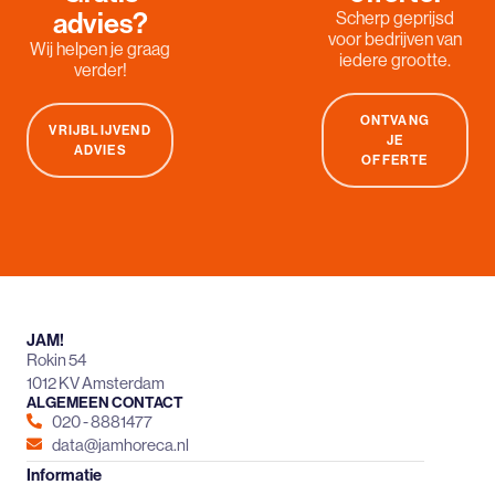
advies?
Scherp geprijsd
voor bedrijven van
Wij helpen je graag
iedere grootte.
verder!
ONTVANG
VRIJBLIJVEND
JE
ADVIES
OFFERTE
JAM!
Rokin 54
1012 KV Amsterdam
ALGEMEEN CONTACT
020 - 8881477
data@jamhoreca.nl
Informatie