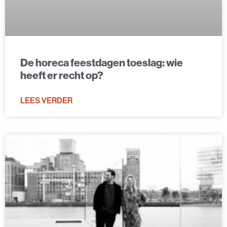
De horeca feestdagen toeslag: wie
heeft er recht op?
LEES VERDER